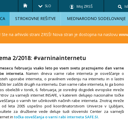
SLO
Moj ZRSŠ
Is
ICA
STROKOVNE REŠITVE
MEDNARODNO SODELOVANJE
!
Ste na arhivski strani ZRSŠ! Nova stran je dostopna na naslovu
www.
ema 2/2018: #varninainternetu
mesecu februarju vsako leto po vsem svetu praznujemo dan varne
be interneta.
Namen dneva varne rabe interneta je osveščanje o
steh uporabe interneta, o pravilnem vedenju na internetu in o lastni
ščiti ter zaščiti drugih na internetu. Dan varne rabe interneta, ki ga bomo
tos obeležili v torek, 6. februarja, je osrednji dogodek evropske mreže
ntrov za varnejši internet INSAFE, v katerem delujejo nacionalne točke
veščanja o varnih ter učinkovitih načinih rabe interneta. Znotraj mreže
 od leta 2005 uspešno pod koordinatorstvom Univerze v Ljubljani,
kultete za družbene vede deluje tudi slovenski Center za varnejši
ternet in
točka osveščanja o varni rabi interneta SAFE.SI.