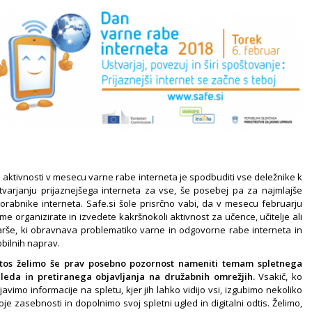
lj aktivnosti v mesecu varne rabe interneta je spodbuditi vse deležnike k
tvarjanju prijaznejšega interneta za vse, še posebej pa za najmlajše
orabnike interneta. Safe.si šole prisrčno vabi, da v mesecu februarju
me organizirate in izvedete kakršnokoli aktivnost za učence, učitelje ali
arše, ki obravnava problematiko varne in odgovorne rabe interneta in
bilnih naprav.
tos želimo še prav posebno pozornost nameniti temam spletnega
leda in pretiranega objavljanja na družabnih omrežjih.
Vsakič, ko
javimo informacije na spletu, kjer jih lahko vidijo vsi, izgubimo nekoliko
oje zasebnosti in dopolnimo svoj spletni ugled in digitalni odtis. Želimo,