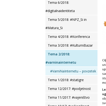
Tema 6/2018:
#digitalnaidentiteta
Tema 5/2018: #NPZ_Si in
#Matura_Si
Tema 4/2018: #Konferenca
Tema 3/2018: #KulturniBazar
Tema 2/2018:
Ci
#varninainternetu
us
up
#VarniNaInternetu – povzetek
sa
st
Tema 1/2018: #statigre
mo
Tema 12/2017: #podjetnost
Le
ug
Tema 11/2017: #vajeništvo
ob
sv