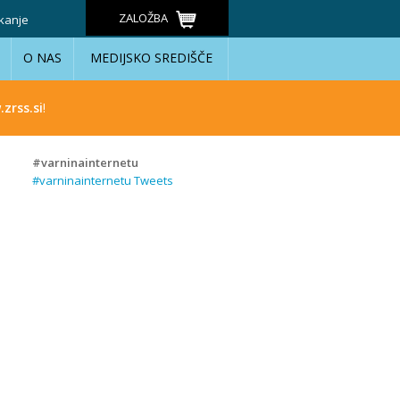
ZALOŽBA
kanje
O NAS
MEDIJSKO SREDIŠČE
zrss.si
!
#varninainternetu
#varninainternetu Tweets