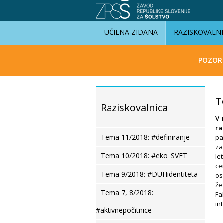
UČILNA ZIDANA
RAZISKOVALN
POZOR
T
Raziskovalnica
V 
ra
Tema 11/2018: #definiranje
pa
za
Tema 10/2018: #eko_SVET
le
ce
Tema 9/2018: #DUHidentiteta
os
že
Tema 7, 8/2018:
Fa
in
#aktivnepočitnice