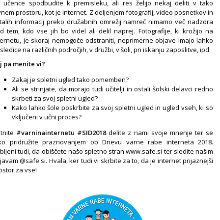
 učence spodbudite k premisleku, ali res želijo nekaj deliti v tako
vnem prostoru, kot je internet. Z deljenjem fotografij, video posnetkov in
talih informacij preko družabnih omrežij namreč nimamo več nadzora
d tem, kdo vse jih bo videl ali delil naprej. Fotografije, ki krožijo na
ternetu, je skoraj nemogoče odstraniti, neprimerne objave imajo lahko
sledice na različnih področjih, v družbi, v šoli, pri iskanju zaposlitve, ipd.
j pa menite vi?
Zakaj je spletni ugled tako pomemben?
Ali se strinjate, da morajo tudi učitelji in ostali šolski delavci redno
skrbeti za svoj spletni ugled?
Kako lahko šole poskrbite za svoj spletni ugled in ugled vseh, ki so
vključeni v učni proces?
itnite
#varninainternetu #SID2018
delite z nami svoje mnenje ter se
ko pridružite praznovanjem ob Dnevu varne rabe interneta 2018.
bljeni tudi, da obiščete našo spletno stran www.safe.si ter sledite našim
javam @safe.si. Hvala, ker tudi vi skrbite za to, da je internet prijaznejši
ostor za vse!