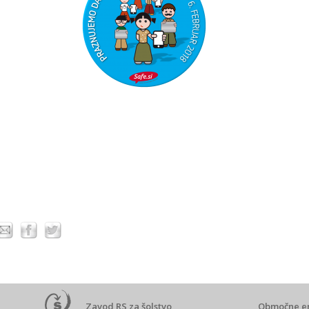
Zavod RS za šolstvo
Območne e