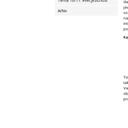
Tema 10/17: #večjezičnost
da
ja
Arhiv
os
na
in
po
Ka
Tv
ta
Va
ob
pr