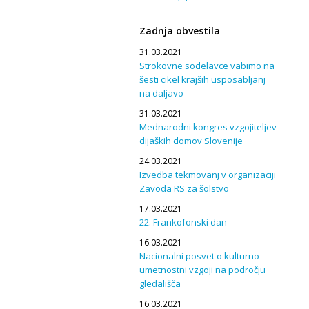
Zadnja obvestila
31.03.2021
Strokovne sodelavce vabimo na
šesti cikel krajših usposabljanj
na daljavo
31.03.2021
Mednarodni kongres vzgojiteljev
dijaških domov Slovenije
24.03.2021
Izvedba tekmovanj v organizaciji
Zavoda RS za šolstvo
17.03.2021
22. Frankofonski dan
16.03.2021
Nacionalni posvet o kulturno-
umetnostni vzgoji na področju
gledališča
16.03.2021