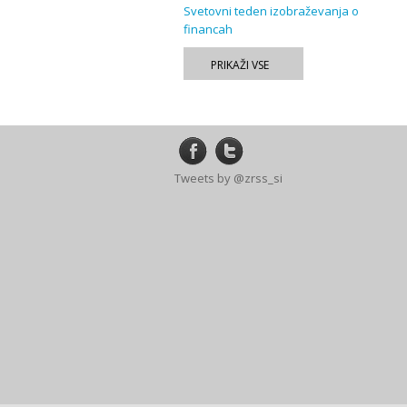
Svetovni teden izobraževanja o
financah
PRIKAŽI VSE
Tweets by @zrss_si