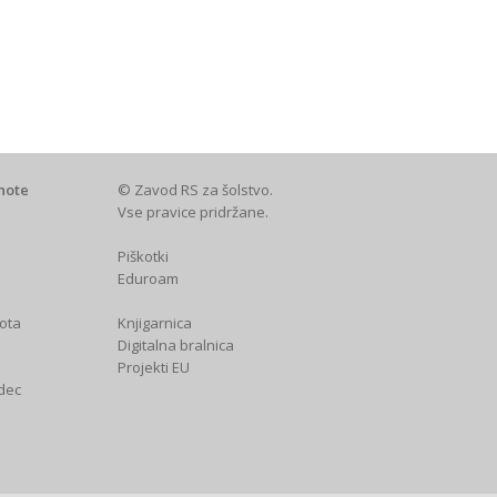
note
© Zavod RS za šolstvo.
Vse pravice pridržane.
Piškotki
Eduroam
ota
Knjigarnica
a
Digitalna bralnica
Projekti EU
dec