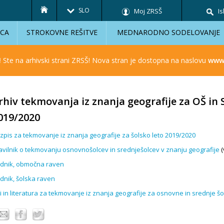
SLO
Moj ZRSŠ
Is
ICA
STROKOVNE REŠITVE
MEDNARODNO SODELOVANJE
!
Ste na arhivski strani ZRSŠ! Nova stran je dostopna na naslovu
www.
rhiv tekmovanja iz znanja geografije za OŠ in S
019/2020
zpis za tekmovanje iz znanja geografije za šolsko leto 2019/2020
avilnik o tekmovanju osnovnošolcev in srednješolcev v znanju geografije
(
dnik, območna raven
dnik, šolska raven
ri in literatura za tekmovanje iz znanja geografije za osnovne in srednje š