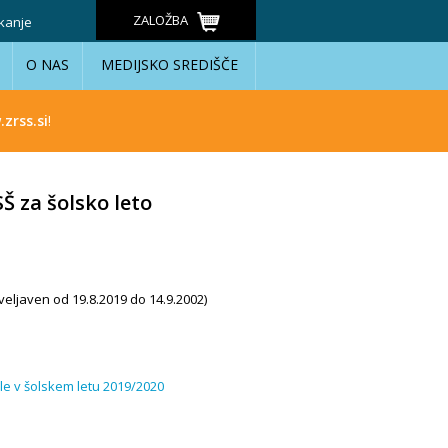
ZALOŽBA
kanje
O NAS
MEDIJSKO SREDIŠČE
zrss.si
!
Š za šolsko leto
veljaven od 19.8.2019 do 14.9.2002)
ole v šolskem letu 2019/2020