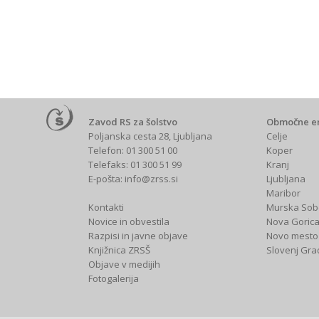
Zavod RS za šolstvo
Območne e
Poljanska cesta 28, Ljubljana
Celje
Telefon: 01 300 51 00
Koper
Telefaks: 01 300 51 99
Kranj
E-pošta:
info@zrss.si
Ljubljana
Maribor
Kontakti
Murska Sob
Novice in obvestila
Nova Goric
Razpisi in javne objave
Novo mesto
Knjižnica ZRSŠ
Slovenj Gra
Objave v medijih
Fotogalerija