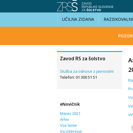
UČILNA ZIDANA
RAZISKOVALN
POZOR
Zavod RS za šolstvo
A
2
Služba za odnose z javnostmi
Telefon: 01 300 51 51
Ra
Pr
Vo
eNovičnik
Vo
Marec 2021
Vi
Arhiv
Vse teme
Vsi intervjuji