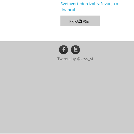
Svetovni teden izobraževanja o
financah
PRIKAŽI VSE
Tweets by @zrss_si