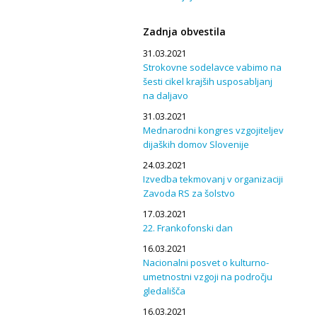
Zadnja obvestila
31.03.2021
Strokovne sodelavce vabimo na
šesti cikel krajših usposabljanj
na daljavo
31.03.2021
Mednarodni kongres vzgojiteljev
dijaških domov Slovenije
24.03.2021
Izvedba tekmovanj v organizaciji
Zavoda RS za šolstvo
17.03.2021
22. Frankofonski dan
16.03.2021
Nacionalni posvet o kulturno-
umetnostni vzgoji na področju
gledališča
16.03.2021