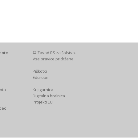
note
© Zavod RS za šolstvo.
Vse pravice pridržane.
Piškotki
Eduroam
ota
Knjigarnica
a
Digitalna bralnica
Projekti EU
dec