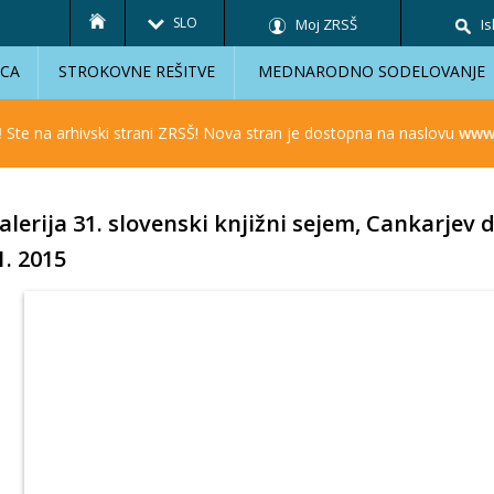
SLO
Moj ZRSŠ
Is
ICA
STROKOVNE REŠITVE
MEDNARODNO SODELOVANJE
!
Ste na arhivski strani ZRSŠ! Nova stran je dostopna na naslovu
www.
alerija 31. slovenski knjižni sejem, Cankarjev d
1. 2015