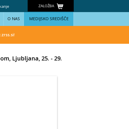
ZALOŽBA
kanje
O NAS
MEDIJSKO SREDIŠČE
zrss.si
!
om, Ljubljana, 25. - 29.