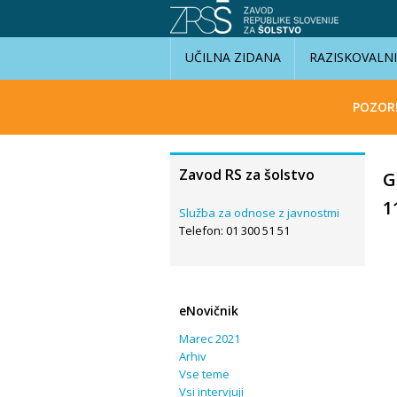
UČILNA ZIDANA
RAZISKOVALN
POZOR
Zavod RS za šolstvo
G
1
Služba za odnose z javnostmi
Telefon: 01 300 51 51
eNovičnik
Marec 2021
Arhiv
Vse teme
Vsi intervjuji