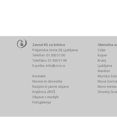
Zavod RS za šolstvo
Območne e
Poljanska cesta 28, Ljubljana
Celje
Telefon: 01 300 51 00
Koper
Telefaks: 01 300 51 99
Kranj
E-pošta:
info@zrss.si
Ljubljana
Maribor
Kontakti
Murska Sob
Novice in obvestila
Nova Goric
Razpisi in javne objave
Novo mesto
Knjižnica ZRSŠ
Slovenj Gra
Objave v medijih
Fotogalerija