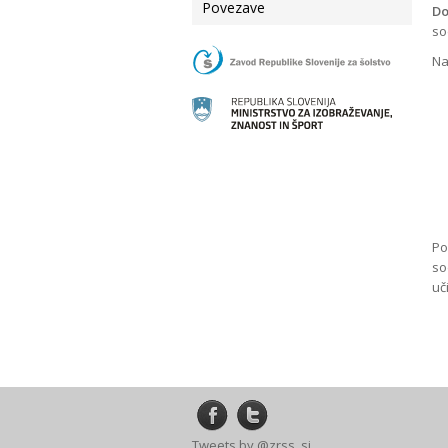
Povezave
Do
so
N
Po
so
uč
Tweets by @zrss_si