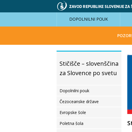
DOPOLNILNI POUK
POZOR
Stičišče – slovenščina
za Slovence po svetu
Dopolnilni pouk
Čezoceanske države
Evropske šole
S
Poletna šola