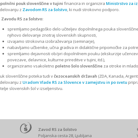
polnilni pouk slovenščine v tujini
financira in organizira
Ministrstvo za i
delovanju z
Zavodom RS za šolstvo
, ki nudi strokovno podporo.
a
Zavodu RS za šolstvo:
spremljamo pedagoško delo učiteljev dopolnilnega pouka slovenščine
njihovo delovanje znotraj slovenskih skupnosti,
izvajamo strokovna izobraževanja (seminarje),
nabavljamo učbenike, učna gradiva in didaktične pripomočke za potr
spremljamo dejavnosti ob/pri dopolnilnem pouku (ekskurzije učencev 
povezave, delavnice, kulturne prireditve v tujini, itd.),
organiziramo vsakoletno
poletno šolo slovenščine
za otroke in mlado
uk slovenščine poteka tudi v
čezoceanskih državah
(ZDA, Kanada, Argentina
delovanju z
Uradom Vlade RS za Slovence v zamejstvu in po svetu
pripr
itelje slovenskih šol v izseljenstvu.
Zavod RS za šolstvo
Poljanska cesta 28, Ljubljana