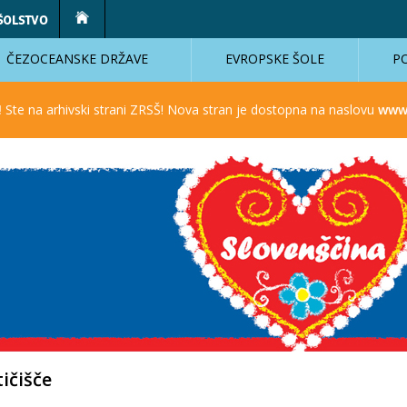
ČEZOCEANSKE DRŽAVE
EVROPSKE ŠOLE
P
!
Ste na arhivski strani ZRSŠ! Nova stran je dostopna na naslovu
www.
tičišče