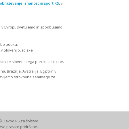
zobraževanje, znanost in šport RS
, v
 v Evropi, svetujemo in spodbujamo
ebe pouka,
v Slovenijo, šolske
stnike slovenskega porekla iz tujine.
, Brazilija, Avstralija, Egipt) in v
avljamo strokovne seminarje za
©
Zavod RS za šolstvo
.
Vse pravice pridržane.